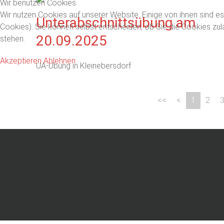
Wir benutzen Cookies
Wir nutzen Cookies auf unserer Website. Einige von ihnen sind es
Unterabschnittsübung am
Cookies). Sie können selbst entscheiden, ob Sie die Cookies zul
20.09.2025
stehen.
Akzeptieren
Ablehnen
UA-Übung in Kleinebersdorf
1
2