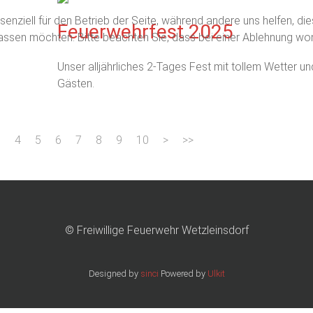
senziell für den Betrieb der Seite, während andere uns helfen, d
Feuerwehrfest 2025
assen möchten. Bitte beachten Sie, dass bei einer Ablehnung womö
Unser alljährliches 2-Tages Fest mit tollem Wetter un
Gästen.
3
4
5
6
7
8
9
10
© Freiwillige Feuerwehr Wetzleinsdorf
Designed by
sinci
Powered by
Ulkit